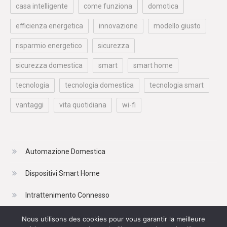
casa intelligente
come funziona
domotica
efficienza energetica
innovazione
modello giusto
risparmio energetico
sicurezza
sicurezza domestica
smart
smart home
tecnologia
tecnologia domestica
tecnologia smart
vantaggi
vita quotidiana
wi-fi
Automazione Domestica
Dispositivi Smart Home
Intrattenimento Connesso
Risparmio Energetico
Nous utilisons des cookies pour vous garantir la meilleure