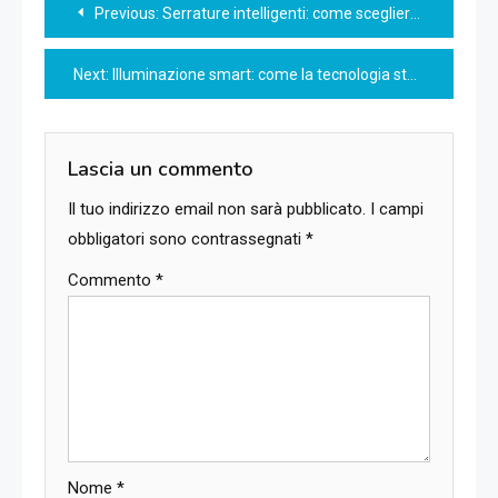
Navigazione
Previous:
Serrature intelligenti: come scegliere il modello giusto per la tua casa
articoli
Next:
Illuminazione smart: come la tecnologia sta cambiando il modo di illuminare le nostre case
Lascia un commento
Il tuo indirizzo email non sarà pubblicato.
I campi
obbligatori sono contrassegnati
*
Commento
*
Nome
*