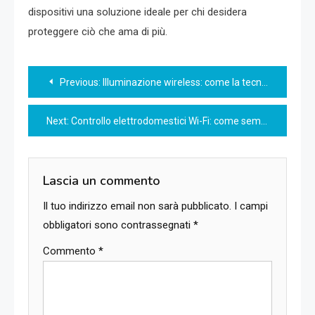
dispositivi una soluzione ideale per chi desidera
proteggere ciò che ama di più.
Navigazione
Previous:
Illuminazione wireless: come la tecnologia sta rivoluzionando l’illuminazione domestica
articoli
Next:
Controllo elettrodomestici Wi-Fi: come semplificare la tua vita quotidiana
Lascia un commento
Il tuo indirizzo email non sarà pubblicato.
I campi
obbligatori sono contrassegnati
*
Commento
*