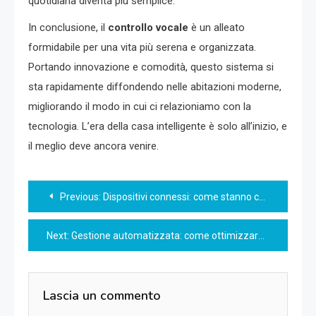
quotidiana diventa più semplice.
In conclusione, il
controllo vocale
è un alleato
formidabile per una vita più serena e organizzata.
Portando innovazione e comodità, questo sistema si
sta rapidamente diffondendo nelle abitazioni moderne,
migliorando il modo in cui ci relazioniamo con la
tecnologia. L’era della casa intelligente è solo all’inizio, e
il meglio deve ancora venire.
Navigazione
Previous:
Dispositivi connessi: come stanno cambiando la nostra vita quotidiana
articoli
Next:
Gestione automatizzata: come ottimizzare i processi aziendali
Lascia un commento